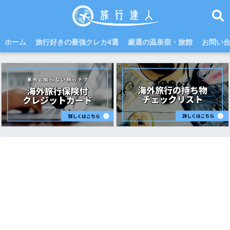
ホーム
旅行好きの最強クレカ4選
厳選の温泉宿・旅館
お問い