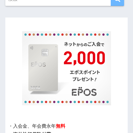
・入会金、年会費永年
無料