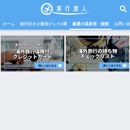
ホーム
旅行好きの最強クレカ4選
厳選の温泉宿・旅館
お問い