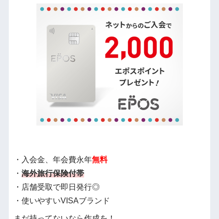
・入会金、年会費永年
無料
・
海外旅行保険付帯
・店舗受取で即日発行◎
・使いやすいVISAブランド
まだ持ってないなら作成を！