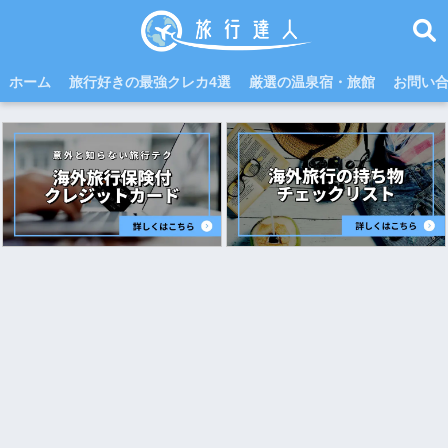
ホーム
旅行好きの最強クレカ4選
厳選の温泉宿・旅館
お問い