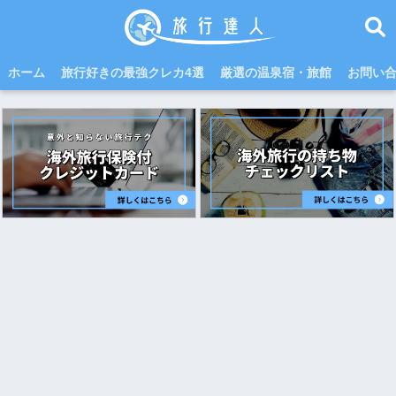
ホーム
旅行好きの最強クレカ4選
厳選の温泉宿・旅館
お問い