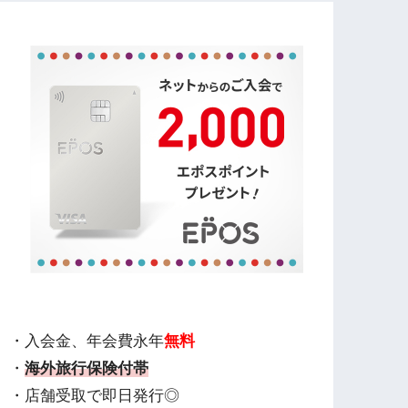
・入会金、年会費永年
無料
・
海外旅行保険付帯
・店舗受取で即日発行◎