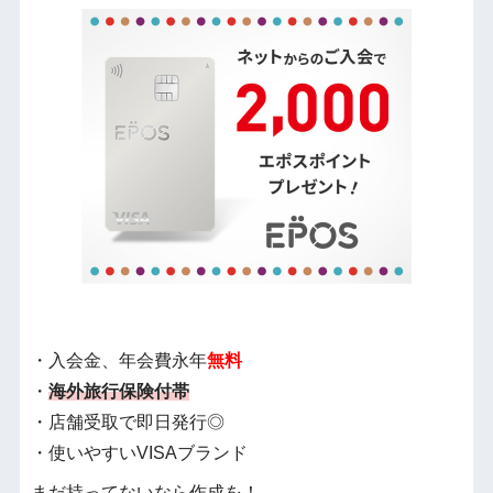
・入会金、年会費永年
無料
・
海外旅行保険付帯
・店舗受取で即日発行◎
・使いやすいVISAブランド
まだ持ってないなら作成を！