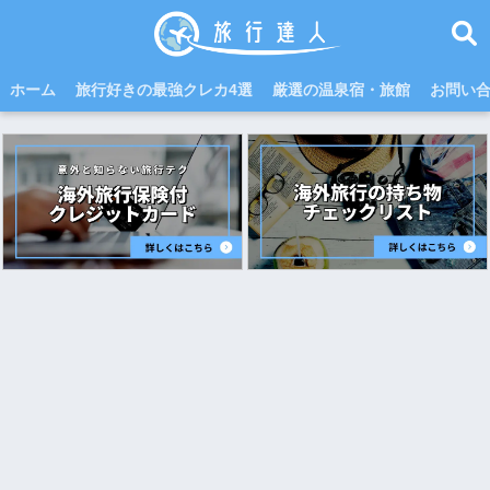
ホーム
旅行好きの最強クレカ4選
厳選の温泉宿・旅館
お問い