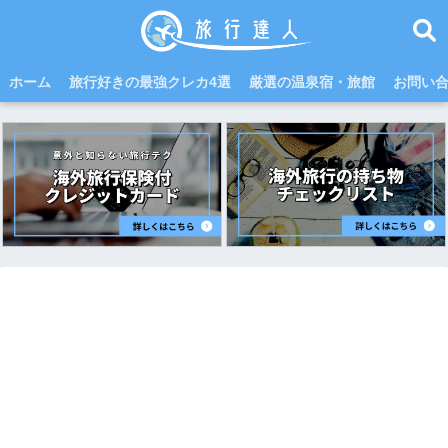
ホーム
旅行好きの最強クレカ4選
厳選の温泉宿・旅館
お問い