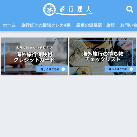
ホーム
旅行好きの最強クレカ4選
厳選の温泉宿・旅館
お問い