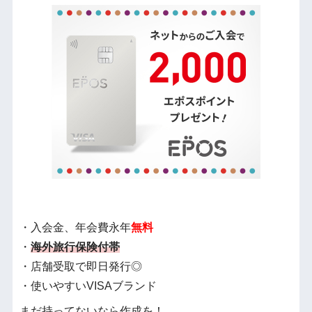
・入会金、年会費永年
無料
・
海外旅行保険付帯
・店舗受取で即日発行◎
・使いやすいVISAブランド
まだ持ってないなら作成を！