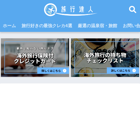
ホーム
旅行好きの最強クレカ4選
厳選の温泉宿・旅館
お問い