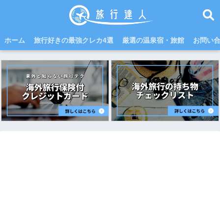
ホーム
旅行好きの最強クレカ4選
厳選の温泉宿・旅館
お問い