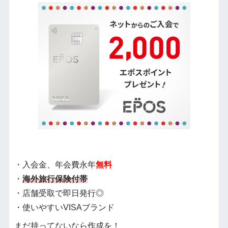
・入会金、年会費永年
無料
・
海外旅行保険付帯
・店舗受取で即日発行◎
・使いやすいVISAブランド
まだ持ってないなら作成を！