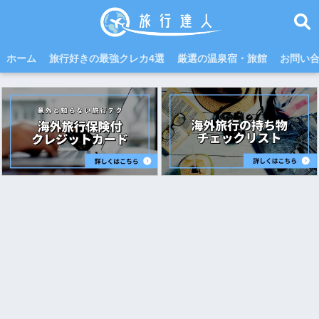
ホーム
旅行好きの最強クレカ4選
厳選の温泉宿・旅館
お問い