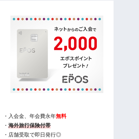
・入会金、年会費永年
無料
・
海外旅行保険付帯
・店舗受取で即日発行◎