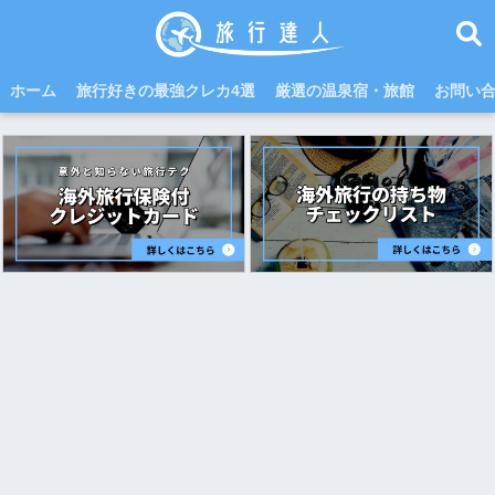
ホーム
旅行好きの最強クレカ4選
厳選の温泉宿・旅館
お問い