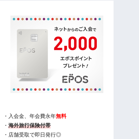
・入会金、年会費永年
無料
・
海外旅行保険付帯
・店舗受取で即日発行◎