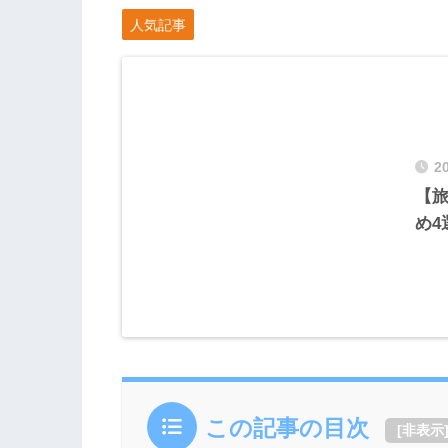
人気記事
2
【
め4
この記事の目次
[
非表示