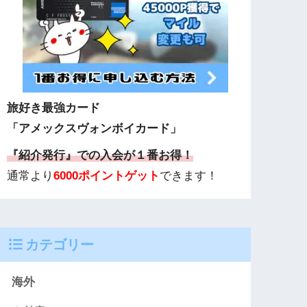
旅好き最強カード
「アメックスヴォンボイカード」
『紹介発行』での入会が１番お得！
通常より
6000ポイントゲット
できます！
カテゴリー
海外