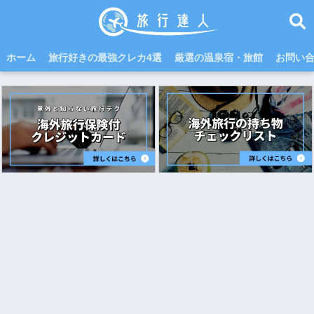
ホーム
旅行好きの最強クレカ4選
厳選の温泉宿・旅館
お問い