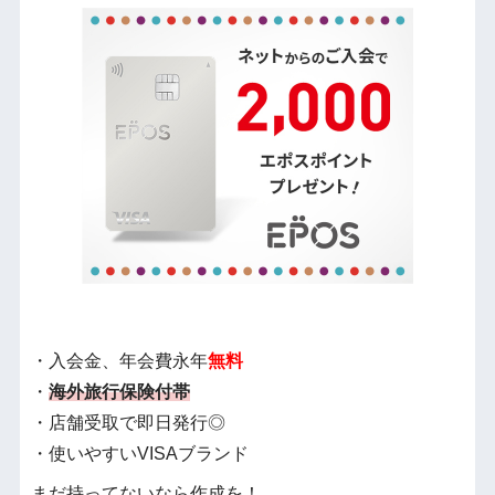
・入会金、年会費永年
無料
・
海外旅行保険付帯
・店舗受取で即日発行◎
・使いやすいVISAブランド
まだ持ってないなら作成を！