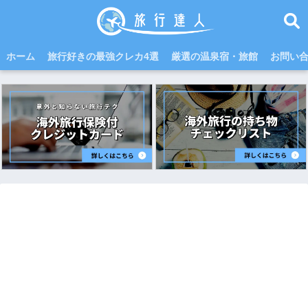
ホーム
旅行好きの最強クレカ4選
厳選の温泉宿・旅館
お問い