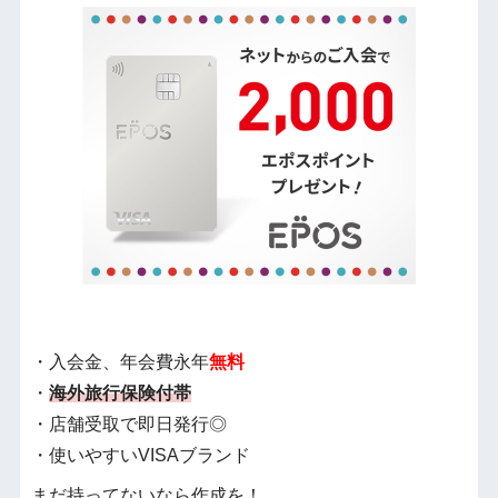
・入会金、年会費永年
無料
・
海外旅行保険付帯
・店舗受取で即日発行◎
・使いやすいVISAブランド
まだ持ってないなら作成を！