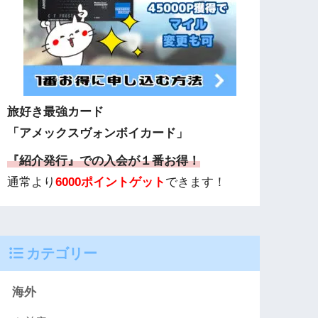
旅好き最強カード
「アメックスヴォンボイカード」
『紹介発行』での入会が１番お得！
通常より
6000ポイントゲット
できます！
カテゴリー
海外