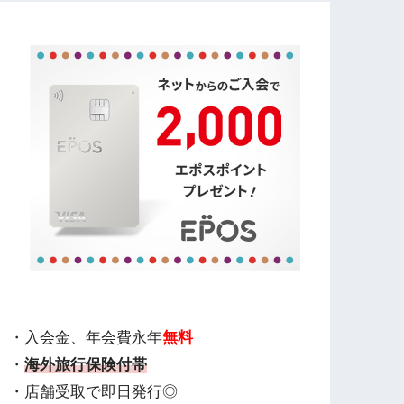
・入会金、年会費永年
無料
・
海外旅行保険付帯
・店舗受取で即日発行◎