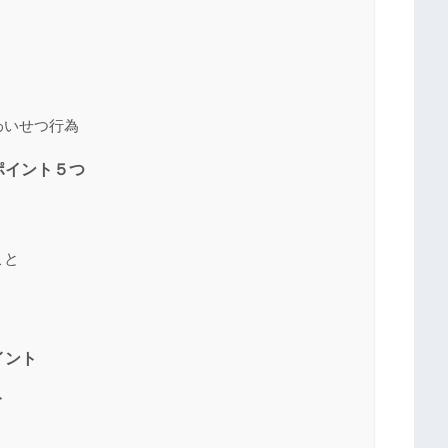
わいせつ行為
ポイント５つ
こと
イント
ト