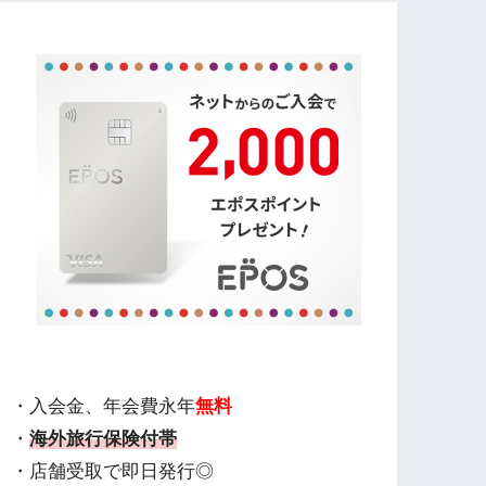
・入会金、年会費永年
無料
・
海外旅行保険付帯
・店舗受取で即日発行◎