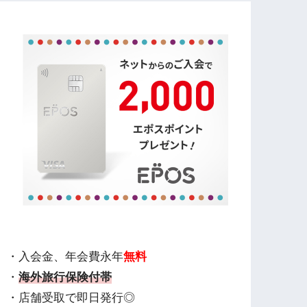
・入会金、年会費永年
無料
・
海外旅行保険付帯
・店舗受取で即日発行◎