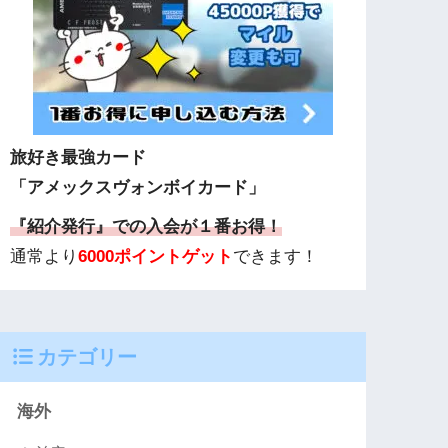
旅好き最強カード
「アメックスヴォンボイカード」
『紹介発行』での入会が１番お得！
通常より
6000ポイントゲット
できます！
カテゴリー
海外