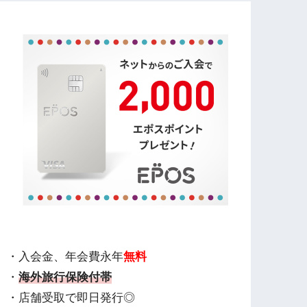
・入会金、年会費永年
無料
・
海外旅行保険付帯
・店舗受取で即日発行◎