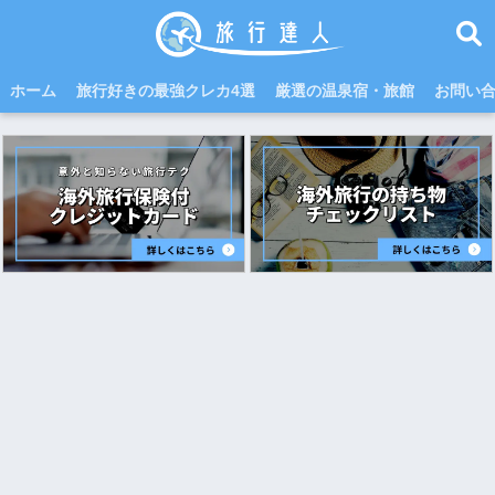
ホーム
旅行好きの最強クレカ4選
厳選の温泉宿・旅館
お問い