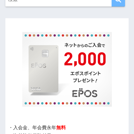
・入会金、年会費永年
無料