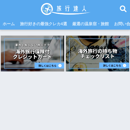
ホーム
旅行好きの最強クレカ4選
厳選の温泉宿・旅館
お問い