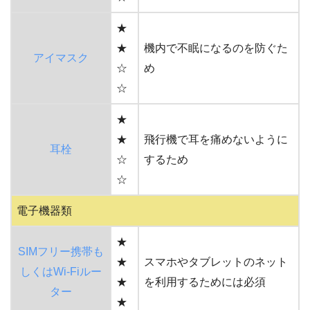
★
★
機内で不眠になるのを防ぐた
アイマスク
☆
め
☆
★
★
飛行機で耳を痛めないように
耳栓
☆
するため
☆
電子機器類
★
SIMフリー携帯も
★
スマホやタブレットのネット
しくはWi-Fiルー
★
を利用するためには必須
ター
★