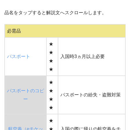
品名をタップすると解説文へスクロールします。
必需品
★
★
パスポート
入国時3ヵ月以上必要
★
★
★
パスポートのコピ
★
パスポートの紛失・盗難対策
ー
★
★
★
航空券（eチケッ
★
入国の際に帰りの航空券をチ