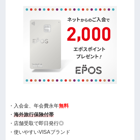
・入会金、年会費永年
無料
・
海外旅行保険付帯
・店舗受取で即日発行◎
・使いやすいVISAブランド