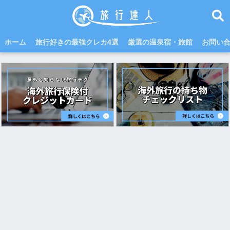
ホーム
旅行好きの最強クレカ4選
厳選の温泉宿・旅館
お問い