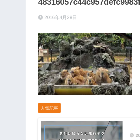
48316057c44c957defc9983
2016年4月28日
人気記事
2