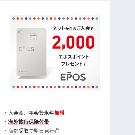
・入会金、年会費永年
無料
・
海外旅行保険付帯
・店舗受取で即日発行◎