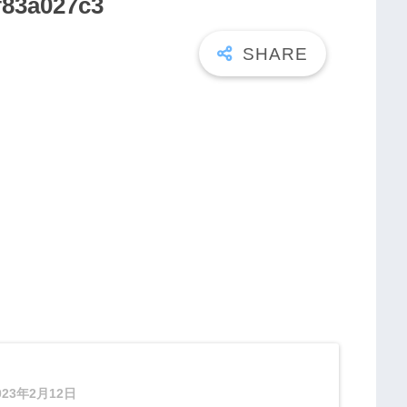
f83a027c3
023年2月12日