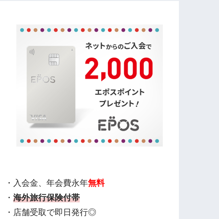
・入会金、年会費永年
無料
・
海外旅行保険付帯
・店舗受取で即日発行◎