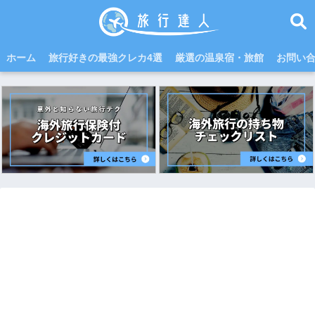
ホーム
旅行好きの最強クレカ4選
厳選の温泉宿・旅館
お問い