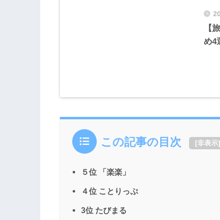
2
【
め4
この記事の目次
[
非表示
５位 「楽楽」
４位 ことりっぷ
3位 たびまる