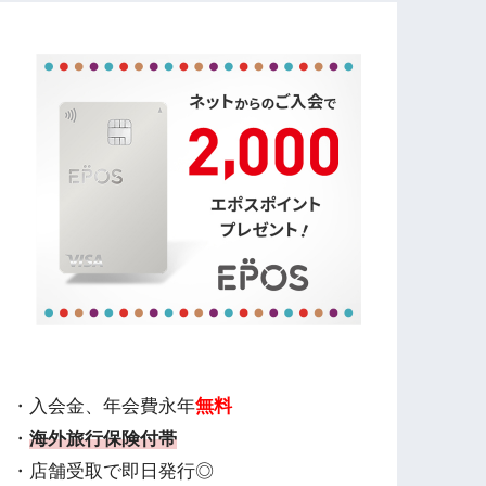
・入会金、年会費永年
無料
・
海外旅行保険付帯
・店舗受取で即日発行◎