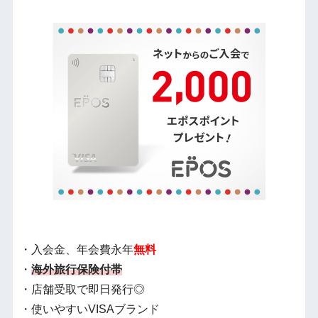
・入会金、年会費永年
無料
・
海外旅行保険付帯
・店舗受取で即日発行◎
・使いやすいVISAブランド