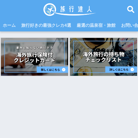
ホーム
旅行好きの最強クレカ4選
厳選の温泉宿・旅館
お問い