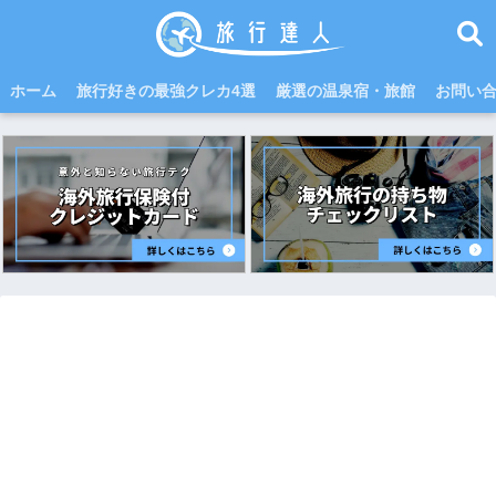
ホーム
旅行好きの最強クレカ4選
厳選の温泉宿・旅館
お問い