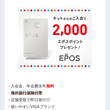
・入会金、年会費永年
無料
・
海外旅行保険付帯
・店舗受取で即日発行◎
・使いやすいVISAブランド