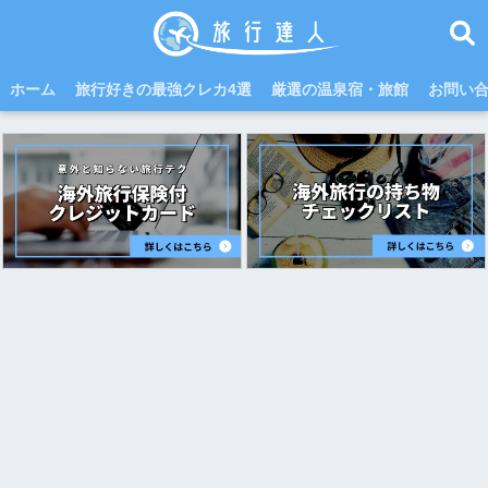
ホーム
旅行好きの最強クレカ4選
厳選の温泉宿・旅館
お問い