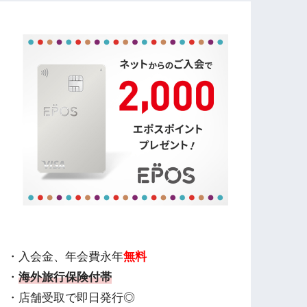
・入会金、年会費永年
無料
・
海外旅行保険付帯
・店舗受取で即日発行◎