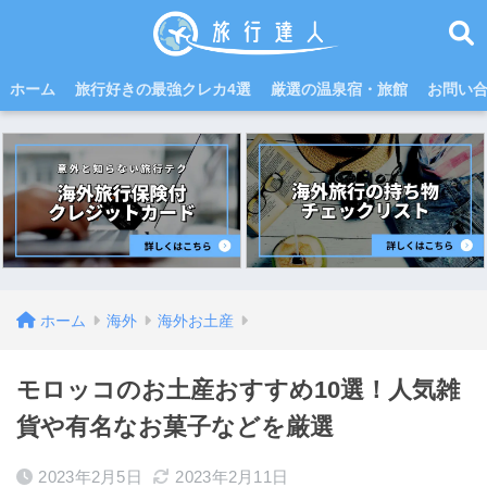
ホーム
旅行好きの最強クレカ4選
厳選の温泉宿・旅館
お問い
ホーム
海外
海外お土産
モロッコのお土産おすすめ10選！人気雑
貨や有名なお菓子などを厳選
2023年2月5日
2023年2月11日