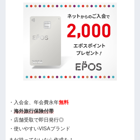
・入会金、年会費永年
無料
・
海外旅行保険付帯
・店舗受取で即日発行◎
・使いやすいVISAブランド
まだ持ってないなら作成を！