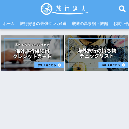
ホーム
旅行好きの最強クレカ4選
厳選の温泉宿・旅館
お問い