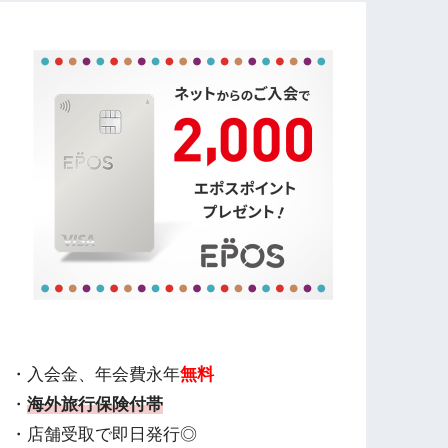
・入会金、年会費永年
無料
・
海外旅行保険付帯
・店舗受取で即日発行◎