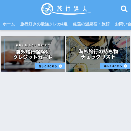
ホーム
旅行好きの最強クレカ4選
厳選の温泉宿・旅館
お問い