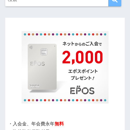
・入会金、年会費永年
無料