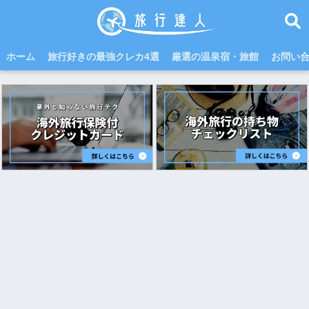
ホーム
旅行好きの最強クレカ4選
厳選の温泉宿・旅館
お問い