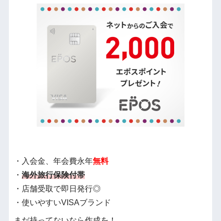
・入会金、年会費永年
無料
・
海外旅行保険付帯
・店舗受取で即日発行◎
・使いやすいVISAブランド
まだ持ってないなら作成を！