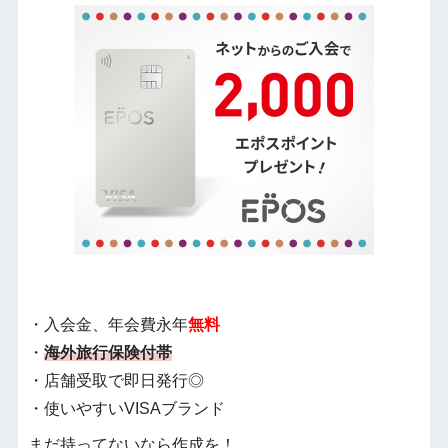
・入会金、年会費永年
無料
・
海外旅行保険付帯
・店舗受取で即日発行◎
・使いやすいVISAブランド
まだ持ってないなら作成を！