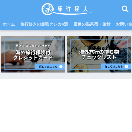
ホーム
旅行好きの最強クレカ4選
厳選の温泉宿・旅館
お問い