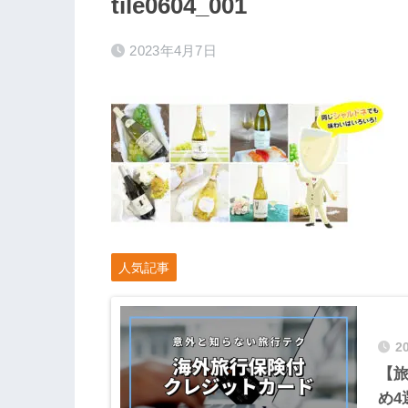
tile0604_001
2023年4月7日
人気記事
2
【
め4