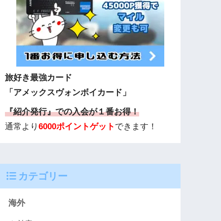
旅好き最強カード
「アメックスヴォンボイカード」
『紹介発行』での入会が１番お得！
通常より
6000ポイントゲット
できます！
カテゴリー
海外