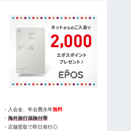
・入会金、年会費永年
無料
・
海外旅行保険付帯
・店舗受取で即日発行◎