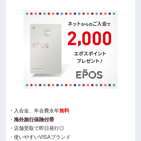
・入会金、年会費永年
無料
・
海外旅行保険付帯
・店舗受取で即日発行◎
・使いやすいVISAブランド