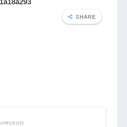
f1a18a293
023年2月12日