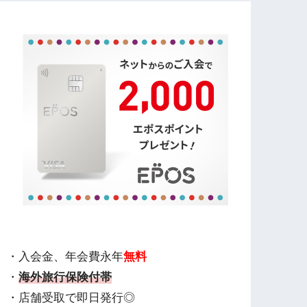
・入会金、年会費永年
無料
・
海外旅行保険付帯
・店舗受取で即日発行◎