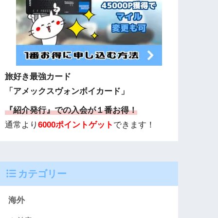
旅好き最強カード
「アメックスヴォンボイカード」
『紹介発行』での入会が１番お得！
通常より
6000ポイントゲット
できます！
カテゴリー
海外