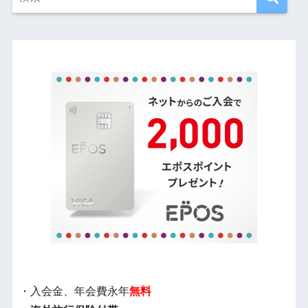
・入会金、年会費永年
無料