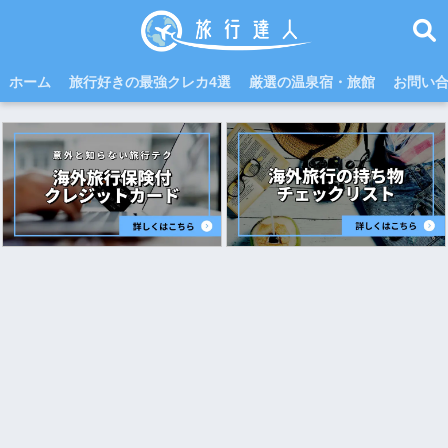
ホーム
旅行好きの最強クレカ4選
厳選の温泉宿・旅館
お問い