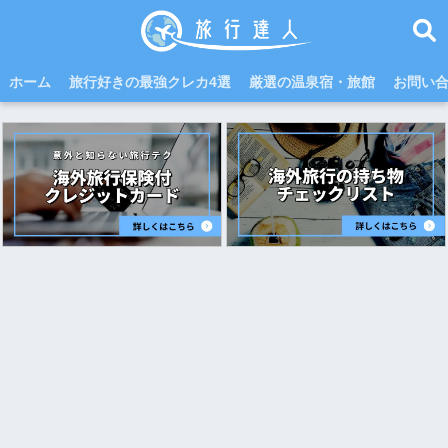
ホーム
旅行好きの最強クレカ4選
厳選の温泉宿・旅館
お問い