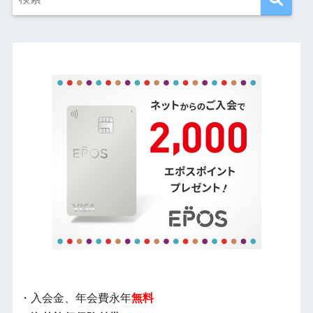
・入会金、年会費永年
無料