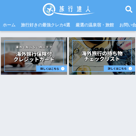
ホーム
旅行好きの最強クレカ4選
厳選の温泉宿・旅館
お問い