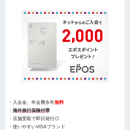
・入会金、年会費永年
無料
・
海外旅行保険付帯
・店舗受取で即日発行◎
・使いやすいVISAブランド