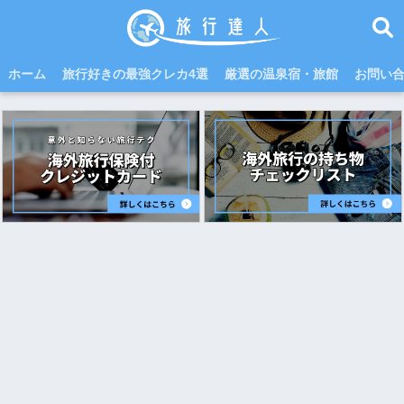
ホーム
旅行好きの最強クレカ4選
厳選の温泉宿・旅館
お問い