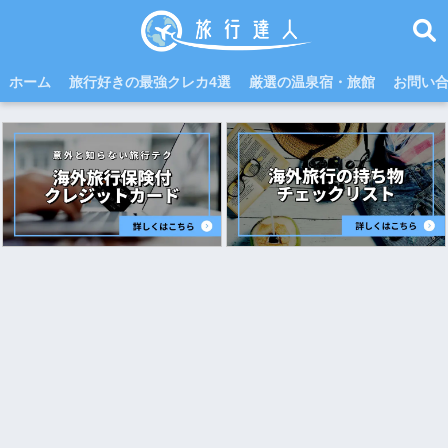
ホーム
旅行好きの最強クレカ4選
厳選の温泉宿・旅館
お問い