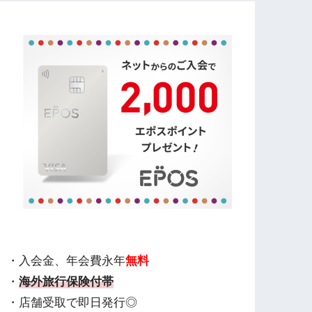
・入会金、年会費永年
無料
・
海外旅行保険付帯
・店舗受取で即日発行◎