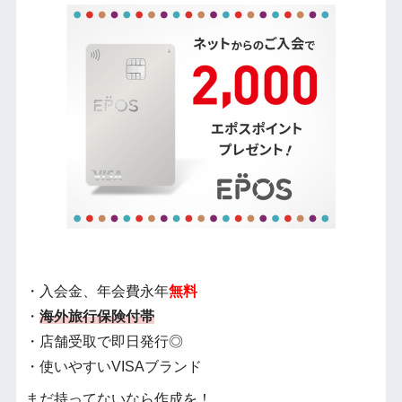
・入会金、年会費永年
無料
・
海外旅行保険付帯
・店舗受取で即日発行◎
・使いやすいVISAブランド
まだ持ってないなら作成を！