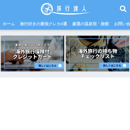
ホーム
旅行好きの最強クレカ4選
厳選の温泉宿・旅館
お問い