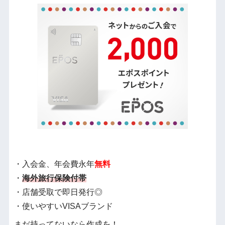
・入会金、年会費永年
無料
・
海外旅行保険付帯
・店舗受取で即日発行◎
・使いやすいVISAブランド
まだ持ってないなら作成を！