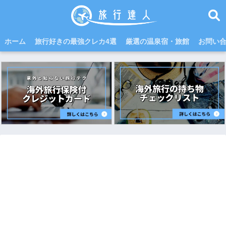
ホーム
旅行好きの最強クレカ4選
厳選の温泉宿・旅館
お問い