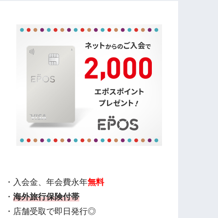
・入会金、年会費永年
無料
・
海外旅行保険付帯
・店舗受取で即日発行◎